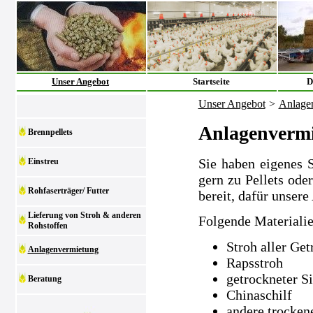
Unser Angebot
Startseite
D
Unser Angebot
>
Anlage
Anlagenverm
Brennpellets
Sie haben eigenes 
Einstreu
gern zu Pellets ode
Rohfaserträger/ Futter
bereit, dafür unsere
Lieferung von Stroh & anderen
Folgende Materialie
Rohstoffen
Stroh aller Get
Anlagenvermietung
Rapsstroh
getrockneter S
Beratung
Chinaschilf
andere trocken