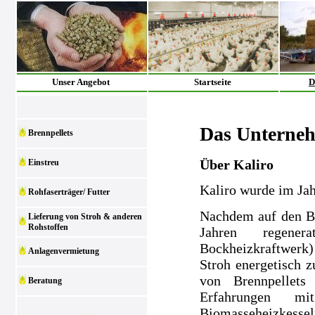
Unser Angebot
Startseite
D
Das Unterne
Brennpellets
Über Kaliro
Einstreu
Kaliro wurde im Ja
Rohfaserträger/ Futter
Nachdem auf den Be
Lieferung von Stroh & anderen
Rohstoffen
Jahren regenera
Bockheizkraftwerk)
Anlagenvermietung
Stroh energetisch z
von Brennpellets
Beratung
Erfahrungen m
Biomasseheizkesse