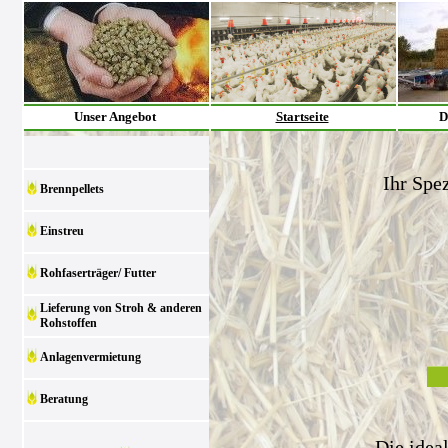
Unser Angebot
Startseite
D
Ihr Spez
Brennpellets
Einstreu
Rohfaserträger/ Futter
Lieferung von Stroh & anderen
Rohstoffen
Anlagenvermietung
Beratung
Die idea