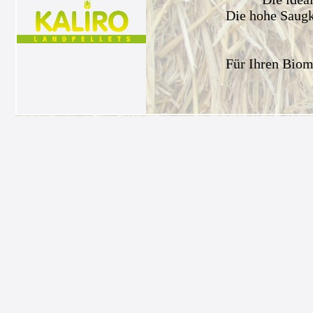
Die hohe Saugkr
Für Ihren Biom