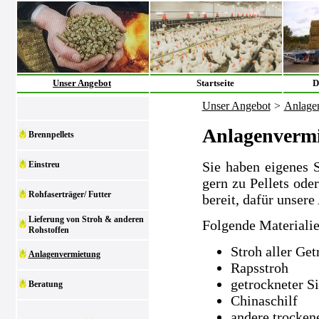
Unser Angebot
Startseite
D
Unser Angebot
>
Anlage
Anlagenverm
Brennpellets
Sie haben eigenes 
Einstreu
gern zu Pellets ode
Rohfaserträger/ Futter
bereit, dafür unsere
Lieferung von Stroh & anderen
Folgende Materialie
Rohstoffen
Stroh aller Get
Anlagenvermietung
Rapsstroh
getrockneter S
Beratung
Chinaschilf
andere trocken