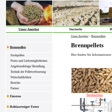
Unser Angebot
Startseite
D
Unser Angebot
>
Brennpellets
Brennpellets
Brennpellets
Hier finden Sie Informationen
Strohpellets
Preise und Liefermöglichkeiten
Angebotsabfrage/ Bestellung
Technik der Pelletverfeuerung
Wirtschaftlichkeit
Berichte
Partner
Strohpellets
Einstreu
Rohfaserträger/ Futter