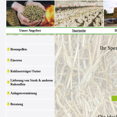
Unser Angebot
Startseite
D
Ihr Spez
Brennpellets
Einstreu
Rohfaserträger/ Futter
Lieferung von Stroh & anderen
Rohstoffen
Anlagenvermietung
Beratung
Die idea