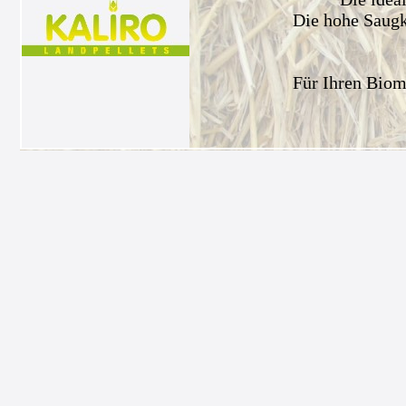
Die hohe Saugkr
Für Ihren Biom