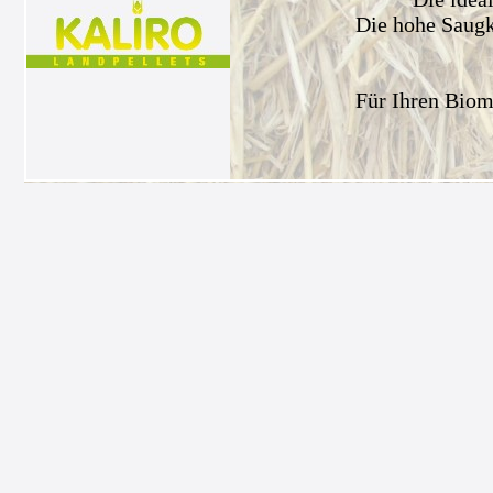
Die hohe Saugkr
Für Ihren Biom