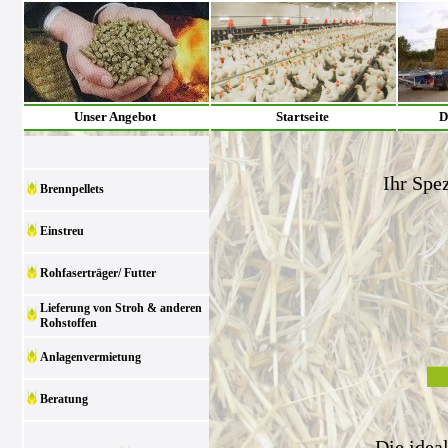
Unser Angebot
Startseite
D
Ihr Spez
Brennpellets
Einstreu
Rohfaserträger/ Futter
Lieferung von Stroh & anderen
Rohstoffen
Anlagenvermietung
Beratung
Die idea